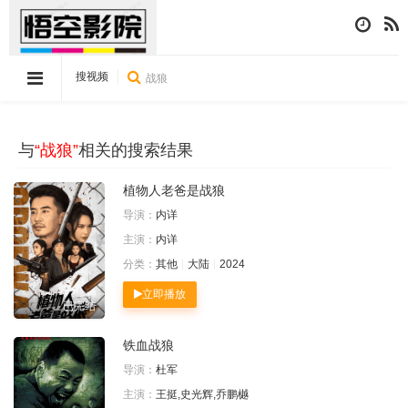
搜视频
与
“战狼”
相关的搜索结果
植物人老爸是战狼
导演：
内详
主演：
内详
分类：
其他
大陆
2024
立即播放
已完结
铁血战狼
导演：
杜军
主演：
王挺,史光辉,乔鹏樾