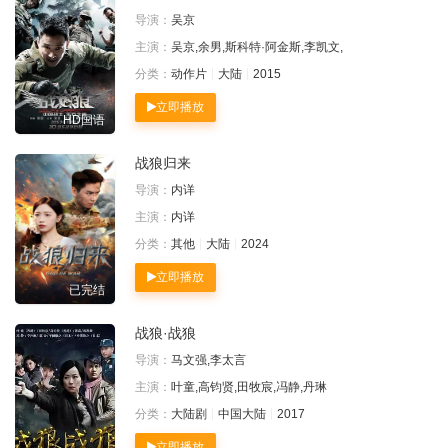
导演：
吴京
主演：
吴京,余男,斯科特·阿金斯,李凯文,
分类：
动作片
大陆
2015
立即播放
HD国语
战狼归来
导演：
内详
主演：
内详
分类：
其他
大陆
2024
立即播放
已完结
战狼·战狼
导演：
马文强,李太言
主演：
叶童,高钧贤,田牧宸,冯静,丹琳
分类：
大陆剧
中国大陆
2017
立即播放